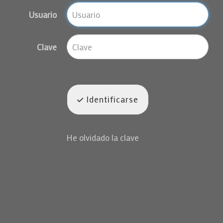
Usuario
Clave
Identificarse
He olvidado la clave