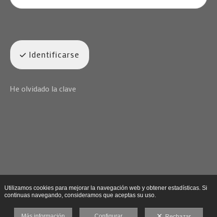
Identificarse
He olvidado la clave
Utilizamos cookies para mejorar la navegación web y obtener estadísticas. Si
continuas navegando, consideramos que aceptas su uso.
Más información
Configurar
Rechazar