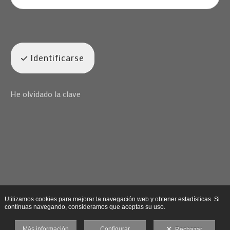
Identificarse
He olvidado la clave
Utilizamos cookies para mejorar la navegación web y obtener estadísticas. Si
continuas navegando, consideramos que aceptas su uso.
Más información
Configurar
Rechazar