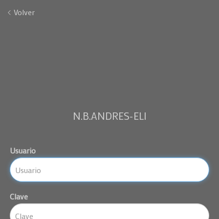
Volver
N.B.ANDRES-ELI
Usuario
Clave