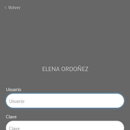
Volver
ELENA ORDOÑEZ
Usuario
Clave