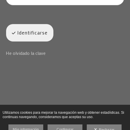
Identificarse
He olvidado la clave
Utilizamos cookies para mejorar la navegación web y obtener estadísticas. Si
continuas navegando, consideramos que aceptas su uso.
Más información
Configurar
Rechazar