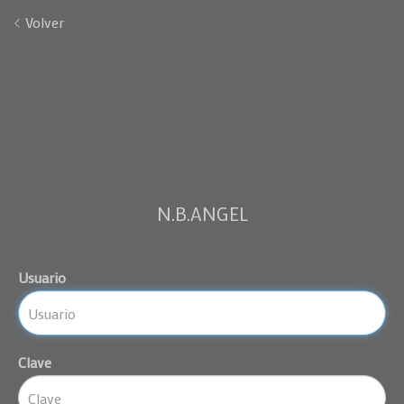
Volver
N.B.ANGEL
Usuario
Clave