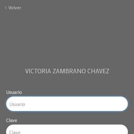
Volver
VICTORIA ZAMBRANO CHAVEZ
Usuario
Clave