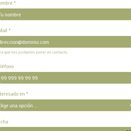
ombre
*
Mail
*
ra que nos podamos poner en contacto.
léfono
nteresado en
*
echa