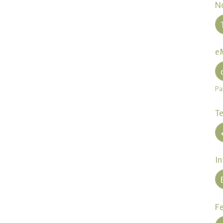
N
e
Pa
Te
I
F