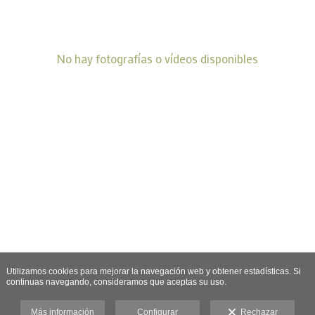
No hay fotografías o vídeos disponibles
Utilizamos cookies para mejorar la navegación web y obtener estadísticas. Si
continuas navegando, consideramos que aceptas su uso.
Más información
Configurar
Rechazar